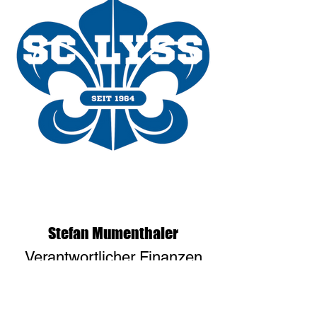
Stefan Mumenthaler
Verantwortlicher Finanzen
stefan.mumenthaler@sclyss.ch